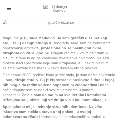
Пређи
на
садржај
Moje ime je Ljubica Marković. Ja sam grafički dizajner koji
stoji iza Lj.design studija
iz Beograda. Iako sam po formalnom
obrazovanju arhitekta,
profesionalno se bavim grafičkim
dizajnom od 2013. godine.
Drugim rečima – volim da crtam! A
nisu mi strane ni druge kreativno-stvaralačke delatnosti. Na sajtu
možete naći i proizvode koje sam dizajnirala, a u nekim plesnim
salama možete naći mene – kako đuskam ulične plesove.
One kobne 2020. godine, kada je sve stalo, ja sam nešto pokrenula
–
svoj dizajn studio.
Cilj je bio stvaranje
poslovne širine u kojoj
bih mogla da radim vođena sopstvenim vrednostima
i na taj
način doprinesem zajednici svojim veštinama u punom
kapacitetu.
Želela sam da radim na kvalitetnim i kreativnim
rešenjima sa ljudima koji vrednuju vizuelnu komunikaciju.
Specijalnost mi je kreiranje vizuelnih identiteta. Najviše
iskustva sam stekla upravo u toj oblasti, u svojoj
jedanaestogodišnjoj
korporativnoj i preduzetničkoj praksi. U