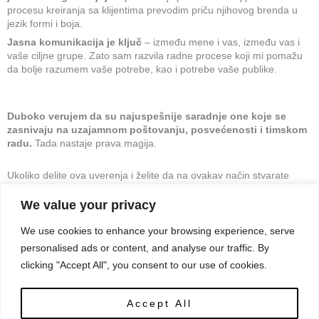
procesu kreiranja sa klijentima prevodim priču njihovog brenda u
jezik formi i boja.
Jasna komunikacija je ključ
– između mene i vas, između vas i
vaše ciljne grupe. Zato sam razvila radne procese koji mi pomažu
da bolje razumem vaše potrebe, kao i potrebe vaše publike.
Duboko verujem da su najuspešnije saradnje one koje se
zasnivaju na uzajamnom poštovanju, posvećenosti i timskom
radu.
Tada nastaje prava magija.
Ukoliko delite ova uverenja i želite da na ovakav način stvarate
svoju vizuelnu priču
We value your privacy
We use cookies to enhance your browsing experience, serve
KONTAKTIRAJTE ME
personalised ads or content, and analyse our traffic. By
clicking "Accept All", you consent to our use of cookies.
Accept All