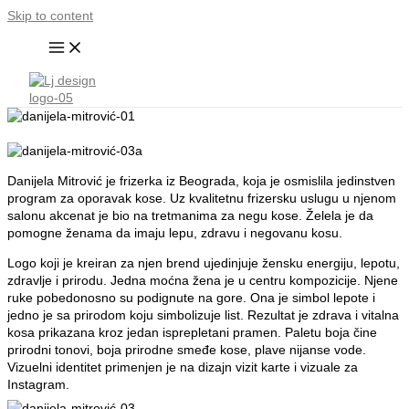
Skip to content
Danijela Mitrović je frizerka iz Beograda, koja je osmislila jedinstven
program za oporavak kose. Uz kvalitetnu frizersku uslugu u njenom
salonu akcenat je bio na tretmanima za negu kose. Želela je da
pomogne ženama da imaju lepu, zdravu i negovanu kosu.
Logo koji je kreiran za njen brend ujedinjuje žensku energiju, lepotu,
zdravlje i prirodu. Jedna moćna žena je u centru kompozicije. Njene
ruke pobedonosno su podignute na gore. Ona je simbol lepote i
jedno je sa prirodom koju simbolizuje list. Rezultat je zdrava i vitalna
kosa prikazana kroz jedan isprepletani pramen. Paletu boja čine
prirodni tonovi, boja prirodne smeđe kose, plave nijanse vode.
Vizuelni identitet primenjen je na dizajn vizit karte i vizuale za
Instagram.